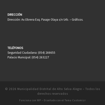
DIRECCIÓN
Dirección: Av.Obrera Esq. Pasaje Olaya s/n Urb. – Gráficos.
TELÉFONOS
Seguridad Ciudadana: (054) 266655
Palacio Municipal: (054) 263227
© 2026
Municipalidad Distrital de Alto Selva Alegre
– Todos los
derechos reservados
Funciona con
WP
– Diseñado con el
Tema Customizr