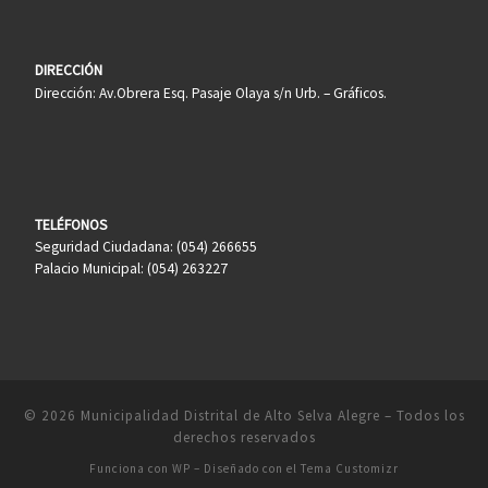
DIRECCIÓN
Dirección: Av.Obrera Esq. Pasaje Olaya s/n Urb. – Gráficos.
TELÉFONOS
Seguridad Ciudadana: (054) 266655
Palacio Municipal: (054) 263227
© 2026
Municipalidad Distrital de Alto Selva Alegre
– Todos los
derechos reservados
Funciona con
WP
– Diseñado con el
Tema Customizr